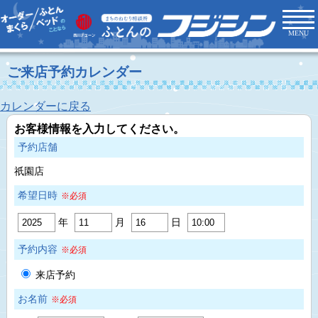
MENU
ご来店予約カレンダー
カレンダーに戻る
お客様情報を入力してください。
予約店舗
祇園店
希望日時
※必須
年
月
日
予約内容
※必須
来店予約
お名前
※必須