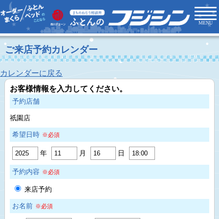
MENU
ご来店予約カレンダー
カレンダーに戻る
お客様情報を入力してください。
予約店舗
祇園店
希望日時
※必須
年
月
日
予約内容
※必須
来店予約
お名前
※必須