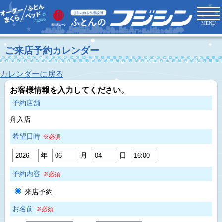
MENU
ご来店予約カレンダー
カレンダーに戻る
お客様情報を入力してください。
予約店舗
舟入店
希望日時
※必須
年
月
日
予約内容
※必須
来店予約
お名前
※必須