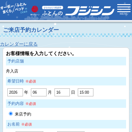
MENU
ご来店予約カレンダー
カレンダーに戻る
お客様情報を入力してください。
予約店舗
舟入店
希望日時
※必須
年
月
日
予約内容
※必須
来店予約
お名前
※必須