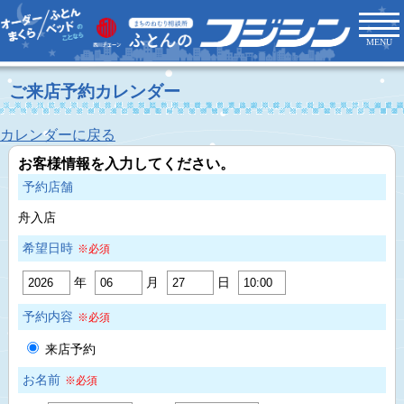
MENU
ご来店予約カレンダー
カレンダーに戻る
お客様情報を入力してください。
予約店舗
舟入店
希望日時
※必須
年
月
日
予約内容
※必須
来店予約
お名前
※必須