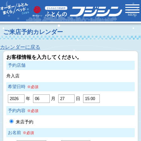
MENU
ご来店予約カレンダー
カレンダーに戻る
お客様情報を入力してください。
予約店舗
舟入店
希望日時
※必須
年
月
日
予約内容
※必須
来店予約
お名前
※必須