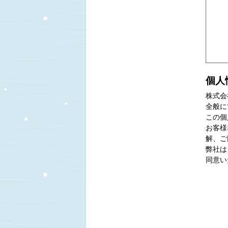
個人
株式会
全般に
この個
お客様
解、ご
弊社は
同意い