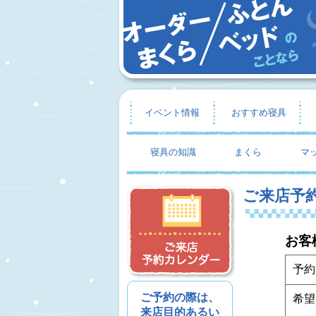
イベント情報
おすすめ寝具
寝具の知識
まくら
マ
ご来店予
お客
予約
ご予約の際は、
希望
来店目的あるい