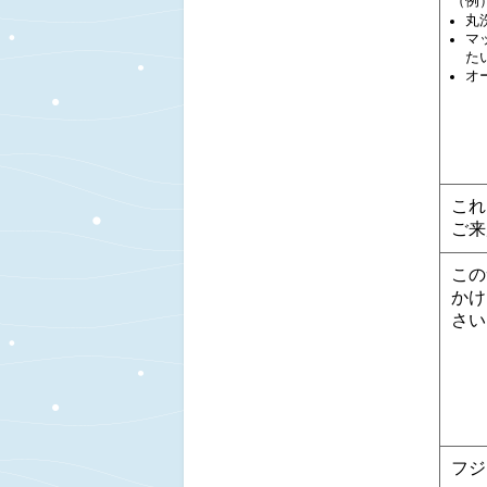
（例
丸
マ
た
オ
これ
ご来
この
かけ
さい
フジ