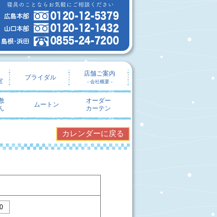
店舗ご案内
ブライダル
室
- 会社概要 -
敷
オーダー
ムートン
ん
カーテン
カレンダーに戻る