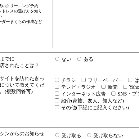
）
洗いクリーニング予約
ットレスの選び方を知り
い
ーダーまくらの作成など
までに
ない
ある
店されたことは？
サイトを訪れたきっ
チラシ
フリーペーパー
は
について教えてくだ
テレビ・ラジオ
新聞
Yah
。(複数回答可)
インターネット広告
SNS・ブ
紹介(家族、友人、知人など)
その他(下記にご記入ください)
シンからのお知らせ
受け取る
受け取らない