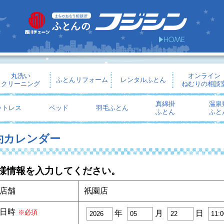
丸洗い
オンライン
ふとんリフォーム
レンタルふとん
クリーニング
ねむりの相談
真綿掛
温泉
ットレス
ベッド
羽毛ふとん
ふとん
ふと
約カレンダー
様情報を入力してください。
店舗
祇園店
日時
※必須
年
月
日