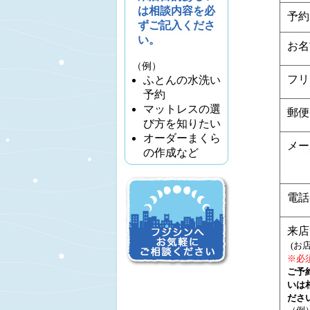
は相談内容を必
予約
ずご記入くださ
い。
お名
（例）
フリ
ふとんの水洗い
予約
マットレスの選
郵便
び方を知りたい
オーダーまくら
メー
の作成など
電話
来店
(お
※必
ご予
いは
ださ