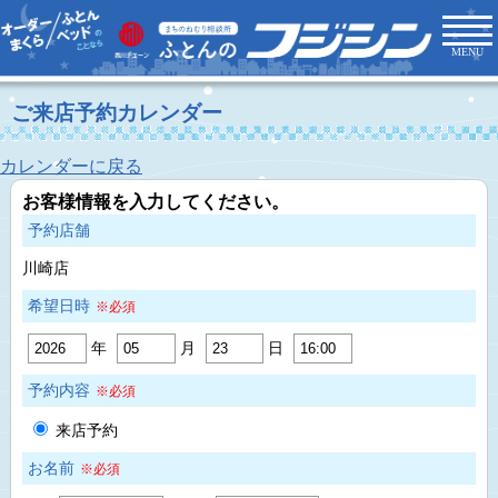
MENU
ご来店予約カレンダー
カレンダーに戻る
お客様情報を入力してください。
予約店舗
川崎店
希望日時
※必須
年
月
日
予約内容
※必須
来店予約
お名前
※必須