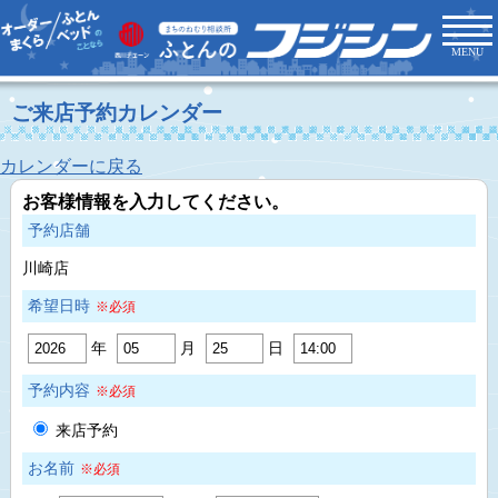
MENU
ご来店予約カレンダー
カレンダーに戻る
お客様情報を入力してください。
予約店舗
川崎店
希望日時
※必須
年
月
日
予約内容
※必須
来店予約
お名前
※必須