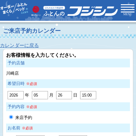
MENU
ご来店予約カレンダー
カレンダーに戻る
お客様情報を入力してください。
予約店舗
川崎店
希望日時
※必須
年
月
日
予約内容
※必須
来店予約
お名前
※必須