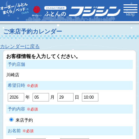
MENU
ご来店予約カレンダー
カレンダーに戻る
お客様情報を入力してください。
予約店舗
川崎店
希望日時
※必須
年
月
日
予約内容
※必須
来店予約
お名前
※必須