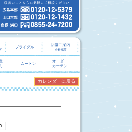
店舗ご案内
ブライダル
室
- 会社概要 -
敷
オーダー
ムートン
ん
カーテン
カレンダーに戻る