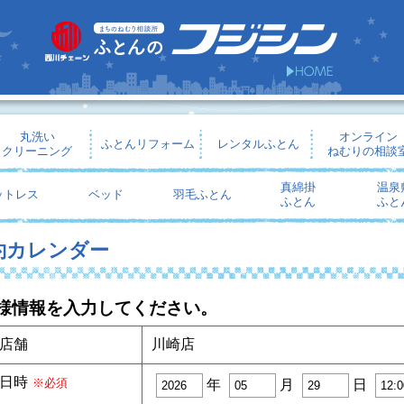
丸洗い
オンライン
ふとんリフォーム
レンタルふとん
クリーニング
ねむりの相談
真綿掛
温泉
ットレス
ベッド
羽毛ふとん
ふとん
ふと
約カレンダー
様情報を入力してください。
店舗
川崎店
日時
※必須
年
月
日