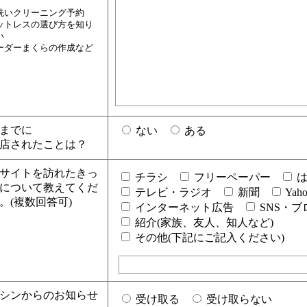
）
洗いクリーニング予約
ットレスの選び方を知り
い
ーダーまくらの作成など
までに
ない
ある
店されたことは？
サイトを訪れたきっ
チラシ
フリーペーパー
は
について教えてくだ
テレビ・ラジオ
新聞
Yah
。(複数回答可)
インターネット広告
SNS・ブ
紹介(家族、友人、知人など)
その他(下記にご記入ください)
シンからのお知らせ
受け取る
受け取らない