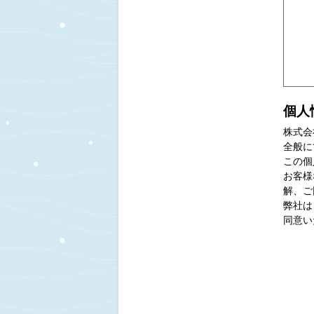
個人
株式会
全般に
この個
お客様
解、ご
弊社は
同意い