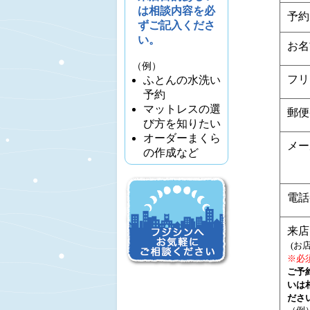
は相談内容を必
予約
ずご記入くださ
い。
お名
（例）
フリ
ふとんの水洗い
予約
マットレスの選
郵便
び方を知りたい
オーダーまくら
メー
の作成など
電話
来店
(お
※必
ご予
いは
ださ