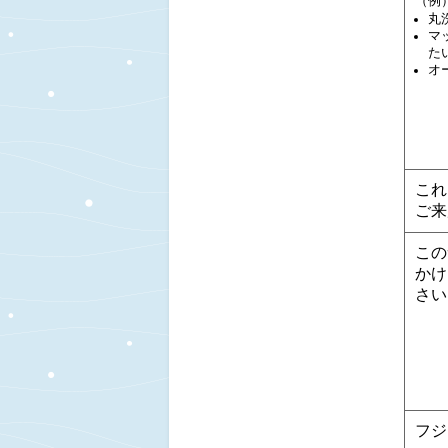
（例
丸
マ
た
オ
これ
ご来
この
かけ
さい
フジ