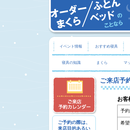
イベント情報
おすすめ寝具
寝具の知識
まくら
マ
ご来店予
お客
予約
ご予約の際は、
希望
来店目的あるい