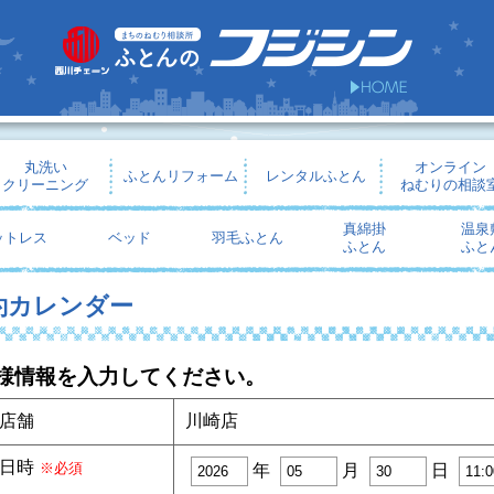
丸洗い
オンライン
ふとんリフォーム
レンタルふとん
クリーニング
ねむりの相談
真綿掛
温泉
ットレス
ベッド
羽毛ふとん
ふとん
ふと
約カレンダー
様情報を入力してください。
店舗
川崎店
日時
※必須
年
月
日