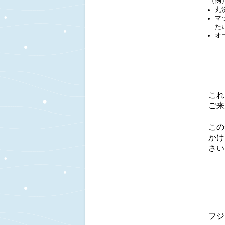
（例
丸
マ
た
オ
これ
ご来
この
かけ
さい
フジ