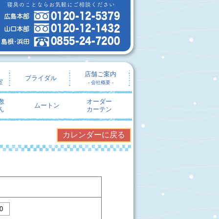
店舗ご案内
ブライダル
室
- 会社概要 -
敷
オーダー
ムートン
ん
カーテン
カレンダーに戻る