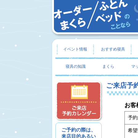
イベント情報
おすすめ寝具
寝具の知識
まくら
マ
ご来店予
お客
予約
ご予約の際は、
希望
来店目的あるい