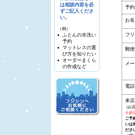
は相談内容を必
予約
ずご記入くださ
い。
お名
（例）
フリ
ふとんの水洗い
予約
マットレスの選
郵便
び方を知りたい
オーダーまくら
メー
の作成など
電話
来店
(お
※必
ご予
いは
ださ