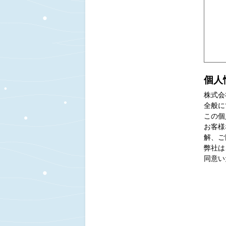
個人
株式会
全般に
この個
お客様
解、ご
弊社は
同意い