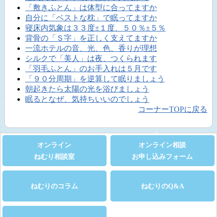
「敷きふとん」は体型に合ってますか
自分に「ベストな枕」で眠ってますか
寝床内気象は３３度±１度、５０％±５％
背骨の「Ｓ字」を正しく支えてますか
一流ホテルの音、光、色、香りが理想
シルクで「美人」は夜、つくられます
「羽毛ふとん」のお手入れは５月です
「９０分周期」を逆算して眠りましょう
朝起きたら太陽の光を浴びましょう
眠るとなぜ、気持ちいいのでしょう
コーナーTOPに戻る
オンライン
オンライン相談
ねむり相談室
お申し込みフォーム
ねむりのコラム
ねむりのQ&A