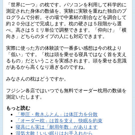
「世界に一つ」の枕です。パソコンを利用して科学的に
測定された身体の数値を、実験に実験を重ねた独自のプ
ログラムで分析。その場で中素材の割合などを調合して
約２０分ほどで完成します。枕の硬さは５段階から選
べ、高さは５ミリ単位で調整できます。「仰向け」「横
向き」どちらのタイプの人にも対応できます。
実際に使った方の体験談で一番多い感想は今の枕より
「低い」です。「枕は頭を乗せる寝具ではなく首を支え
るもの」だということを実感されます。頭を乗せる意識
があるから高くなり過ぎるのですね。
みなさんの枕はどうですか。
フジシン各店ではいつでも無料でオーダー枕用の数値を
測定いたします。
もっと読む
「整圧・敷きふとん」は体圧力を分散
「オーダー枕」は首を支え、快眠を約束
寝具にも実は「耐用年数」があります
湿気大敵！いい眠りはお手入れから